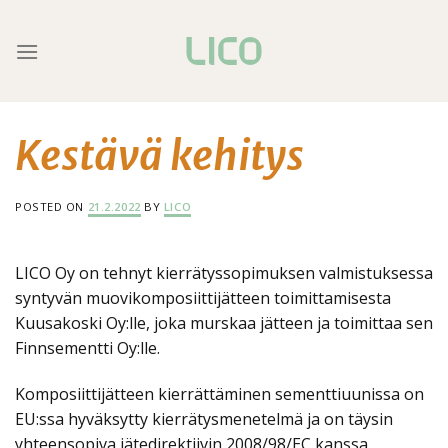
Skip
to
content
Kestävä kehitys
POSTED ON
21.2.2022
BY
LICO
LICO Oy on tehnyt kierrätyssopimuksen valmistuksessa
syntyvän muovikomposiittijätteen toimittamisesta
Kuusakoski Oy:lle, joka murskaa jätteen ja toimittaa sen
Finnsementti Oy:lle.
Komposiittijätteen kierrättäminen sementtiuunissa on
EU:ssa hyväksytty kierrätysmenetelmä ja on täysin
yhteensopiva jätedirektiivin 2008/98/EC kanssa.