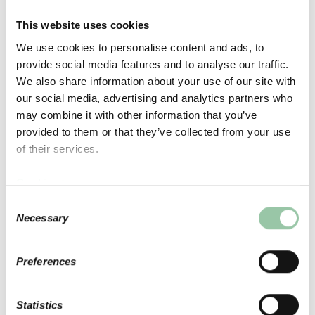
käyttöikänsä ansiosta johtaneet aikaisempaa energia-
This website uses cookies
ja ympäristötehokkaampiin ratkaisuihin. Komposiittien
ominaisuudet ovat ratkaisevia tulevaisuuden
We use cookies to personalise content and ads, to
ympäristöystävällisemmän kehityksen kannalta, koska
provide social media features and to analyse our traffic.
ne mahdollistavat uusiutuvan energian parhaiten
We also share information about your use of our site with
hyödyntävät ratkaisut ja vähentävät fossiilisten raaka-
our social media, advertising and analytics partners who
aineiden käyttöä.
may combine it with other information that you’ve
provided to them or that they’ve collected from your use
of their services.
Cookies >
Jaa:
Privacy notice >
Consent
Necessary
Selection
Haemme projekti-
Sustainability
Preferences
insinööriä
Statistics