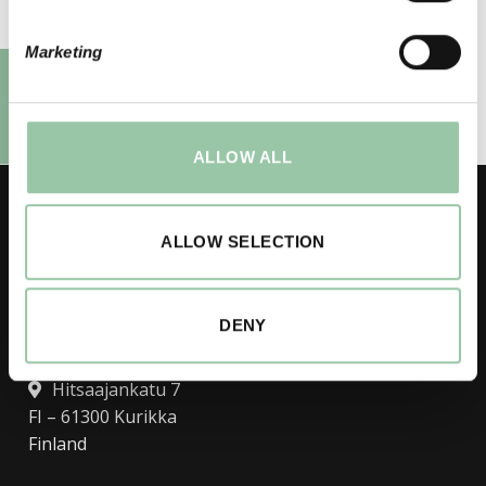
Marketing
ALLOW ALL
ALLOW SELECTION
LICO Oy
DENY
Headquarter, Kurikka factory
Hitsaajankatu 7
FI – 61300 Kurikka
Finland