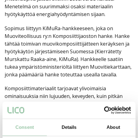
Menetelmä on suurimmaksi osaksi materiaalin
hyötykäyttöä energiahyödyntämisen sijaan.
Sopimus liittyyn KiMuRa-hankkeeseen, joka on
Muoviteollisuus ry:n Komposiittijaoston hanke. Hanke
tähtää toimivan muovikomposiittijätteen keräyksen ja
hyötykäytön järjestämiseen Suomessa (Kierrätetty
Murskattu Raaka-aine, KiMuRa). Hankkeelle saatiin
tukea ympäristöministeriöltä liittyen Muovitiekarttaan,
jonka päämääriä hanke toteuttaa usealla tavalla.
Komposiittimateriaalit tarjoavat ylivoimaisia
ominaisuuksia niin lujuuden, keveyden, kuin pitkän
käyttöiän suhteen. Komposiitit ovat mahdollistaneet
aivan uudenlaisia tuotteita, jotka ovat huomattavasti
parempia verrattuna perinteisiin materiaaleihin kuten
teräs, alumiini tai puu. Esimerkiksi liikenteessä
Consent
Details
About
komposiittirakenteet ovat keveytensä ja pitkän